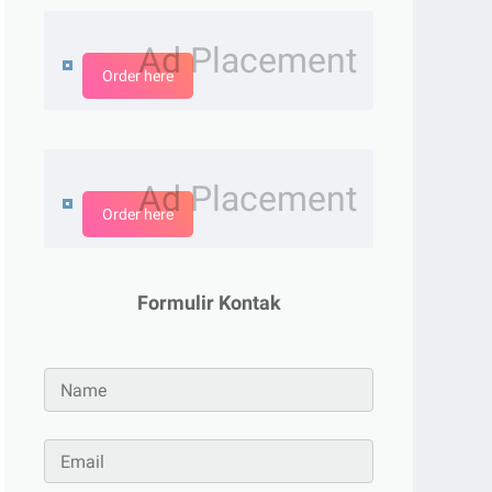
Ad Placement
Order here
Ad Placement
Order here
Formulir Kontak